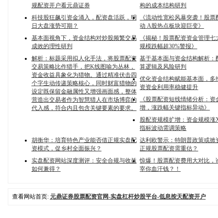
规配资开户看元鼎证券
构的成本结构研判
科技股狂飙引资金涌入，配资盘活跃，明
《流动性宽松风暴突袭！股票
日大盘涨势可期？
动 A股热点板块迎巨变》
基本面视角下，资金结构对炒股频繁交易
《揭秘！股票配资资金管理七
成效的理性研判
规模跌幅超30%警报》
解析：标题采用拟人化手法，将股票配资
基于基本面与资金结构解析：
交易策略比作猎手，把K线图喻为丛林，
算逻辑及风险研判
资金收益具象化为猎物。通过精准伏击四
优化资金结构赋能基本面，多
个字生动传递策略核心，同时财富猎物的
资资金利用率稳健提升
设定既保留金融属性又增强画面感，整体
《股票配资短线情绪分析：资
营造出交易者作为智慧猎人在市场博弈的
增，涨跌幅关键指标异动》
代入感，符合内且包含关键要素的要求。
股配资规模扩增：资金规模涨
指标波动需调策略
胡衡华：培育特色产业能否借正规实盘配
达利欧警示：特朗普政策或掀
资模式，促乡村全面振兴？
正规股票配资需重估？
实盘配资网站深度测评：安全合规与收益
惊爆！股票配资费用大对比，
如何兼得？
宰你血汗钱？！
查看网站首页:
元鼎证券股票配资官网-实盘杠杆炒股平台-低息按天配资开户