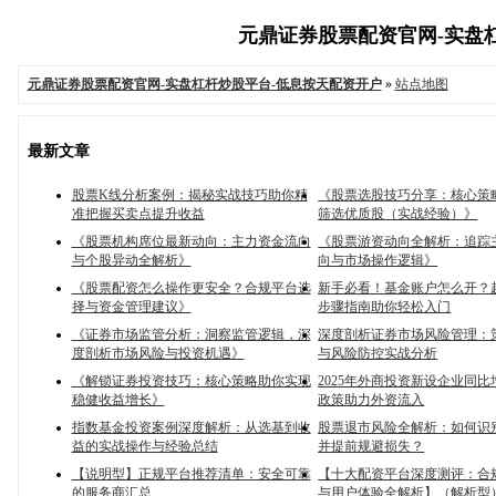
元鼎证券股票配资官网-实盘杠杆
元鼎证券股票配资官网-实盘杠杆炒股平台-低息按天配资开户
»
站点地图
最新文章
股票K线分析案例：揭秘实战技巧助你精
《股票选股技巧分享：核心策
准把握买卖点提升收益
筛选优质股（实战经验）》
《股票机构席位最新动向：主力资金流向
《股票游资动向全解析：追踪
与个股异动全解析》
向与市场操作逻辑》
《股票配资怎么操作更安全？合规平台选
新手必看！基金账户怎么开？
择与资金管理建议》
步骤指南助你轻松入门
《证券市场监管分析：洞察监管逻辑，深
深度剖析证券市场风险管理：
度剖析市场风险与投资机遇》
与风险防控实战分析
《解锁证券投资技巧：核心策略助你实现
2025年外商投资新设企业同比增
稳健收益增长》
政策助力外资流入
指数基金投资案例深度解析：从选基到收
股票退市风险全解析：如何识
益的实战操作与经验总结
并提前规避损失？
【说明型】正规平台推荐清单：安全可靠
【十大配资平台深度测评：合
的服务商汇总
与用户体验全解析】（解析型