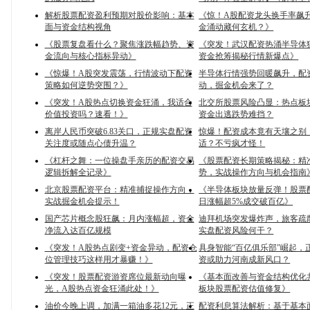
解析股票配资盈利预期对股价影响：基本
《惊！A股配资龙头换手率飙
面与资金结构视角
金涌动藏何玄机？》
《股票复盘看什么？聚焦涨跌幅趋势、资
《突发！武汉配资热涌半导体
金流向与核心指标异动》
资金抢筹揭秘行情新爆点》
《惊爆！A股突发震荡，行情波动下配资
半导体行情强势回暖飙升，配
策略如何逆势突围？》
动，掘金机会来了？
《突发！A股热点切换资金狂涌，我适合
北交所股票风险凸显：热点板
价值投资吗？速看！》
资金出逃跌势难挡？
离岸人民币突破6.83关口，正规实盘配资
惊爆！配资成本竟有天壤之别
关注度或随点心债升温？
适？不亏疯才怪！
《杠杆之舞：一位操盘手亲历的配资交易
《股票配资长期策略揭秘：精
逻辑拆解全记录》
势，实战操作方向与机会指南
北京股票配资平台：精准捕捉操作方向，
《半导体板块放量反弹！股票
实战掘金机会提示！
日涨幅超5%成交破百亿》
国产芯片概念股狂飙：月内涨幅超，资金
迪拜机场突发爆炸声，旅客疏
净流入达百亿规模
实盘配资风险何干？
《突发！A股热点剧变+资金异动，配资仓
具身智能“百亿俱乐部”崛起，
位管理技巧这样用才暴赚！》
资或助力河南成新风口？
《突发！股票配资游资席位最新动向曝
《基本面改善与资金结构优化
光，A股热点资金狂涌此处！》
板块股票配资估值修复》
油价今晚上调，加满一箱油多花12元，正
配资利息算法解析：基于基本