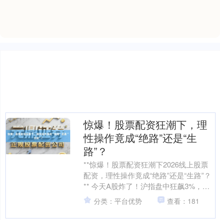
北证50
1122.88
+3.42
+0.30%
惊爆！股票配资狂潮下，理
性操作竟成“绝路”还是“生
路”？
**惊爆！股票配资狂潮下2026线上股票
配资，理性操作竟成“绝路”还是“生路”？
** 今天A股炸了！沪指盘中狂飙3%，创
创业板指
3515.56
-19.58
-0.55%
业板指一度突破年内新高，但尾盘却惊
分类：平台优势
查看：181
现跳水....