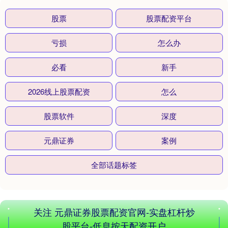
股票
股票配资平台
深证成指
14110.12
-34.08
-0.24%
亏损
怎么办
必看
新手
2026线上股票配资
怎么
股票软件
深度
元鼎证券
案例
沪深300
4651.31
-6.85
-0.15%
全部话题标签
关注 元鼎证券股票配资官网-实盘杠杆炒
股平台-低息按天配资开户