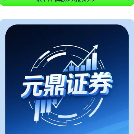
北证50
1122.88
+3.42
+0.30%
创业板指
3515.56
-19.58
-0.55%