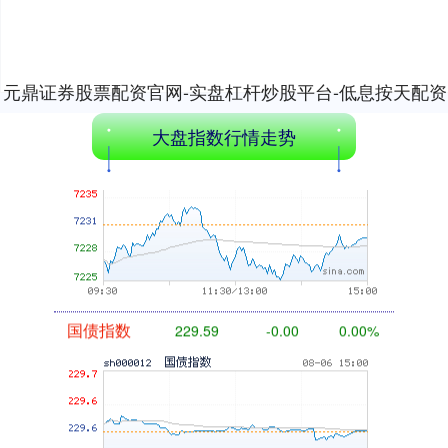
元鼎证券股票配资官网-实盘杠杆炒股平台-低息按天配资
开户文章已加载完成
大盘指数行情走势
基金指数
7229.80
-1.63
-0.02%
国债指数
229.59
-0.00
0.00%