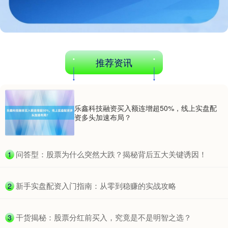
基金指数
7229.80
-1.63
-0.02%
推荐资讯
乐鑫科技融资买入额连增超50%，线上实盘配
国债指数
229.59
-0.00
0.00%
资多头加速布局？
​问答型：股票为什么突然大跌？揭秘背后五大关键诱因！
1
​新手实盘配资入门指南：从零到稳赚的实战攻略
2
期指IC0
7730.00
-1.00
-0.01%
​干货揭秘：股票分红前买入，究竟是不是明智之选？
3