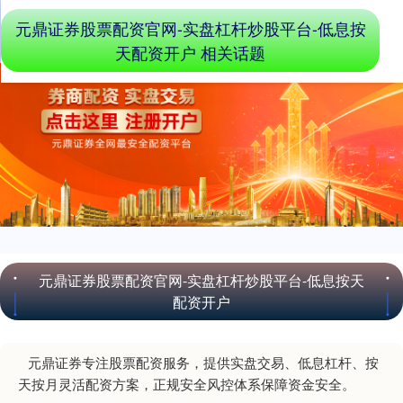
上证综指
3900.35
+21.92
+0.57%
元鼎证券股票配资官网-实盘杠杆炒股平台-低息按
天配资开户 相关话题
深证成指
14110.12
-34.08
-0.24%
元鼎证券股票配资官网-实盘杠杆炒股平台-低息按天
配资开户
元鼎证券专注股票配资服务，提供实盘交易、低息杠杆、按
沪深300
4651.31
-6.85
-0.15%
天按月灵活配资方案，正规安全风控体系保障资金安全。